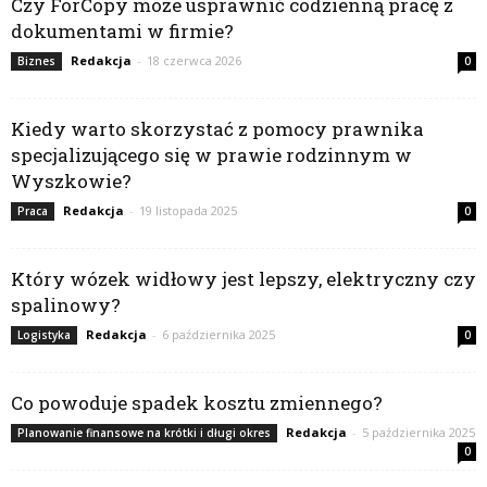
Czy ForCopy może usprawnić codzienną pracę z
dokumentami w firmie?
Redakcja
-
18 czerwca 2026
Biznes
0
Kiedy warto skorzystać z pomocy prawnika
specjalizującego się w prawie rodzinnym w
Wyszkowie?
Redakcja
-
19 listopada 2025
Praca
0
Który wózek widłowy jest lepszy, elektryczny czy
spalinowy?
Redakcja
-
6 października 2025
Logistyka
0
Co powoduje spadek kosztu zmiennego?
Redakcja
-
5 października 2025
Planowanie finansowe na krótki i długi okres
0