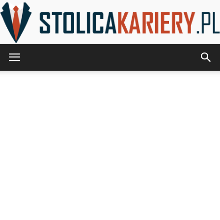
StolicaKariery.pl