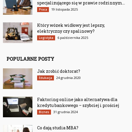
specjalizującego się w prawie rodzinnym...
19 listopada 2025
Praca
Który wózek widłowy jest lepszy,
elektryczny czy spalinowy?
6 października 2025
Logistyka
POPULARNE POSTY
Jak zrobić doktorat?
24 grudnia 2020
Edukacja
Faktoring online jako alternatywa dla
kredytu bankowego – szybciej i prościej
31 grudnia 2024
Biznes
Co dają studia MBA?