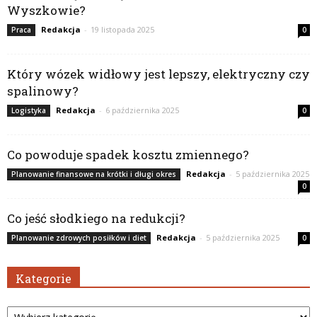
Wyszkowie?
Redakcja
-
19 listopada 2025
Praca
0
Który wózek widłowy jest lepszy, elektryczny czy
spalinowy?
Redakcja
-
6 października 2025
Logistyka
0
Co powoduje spadek kosztu zmiennego?
Redakcja
-
5 października 2025
Planowanie finansowe na krótki i długi okres
0
Co jeść słodkiego na redukcji?
Redakcja
-
5 października 2025
Planowanie zdrowych posiłków i diet
0
Kategorie
Kategorie