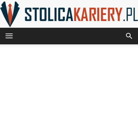
StolicaKariery.pl