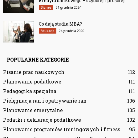
kredytu bankowego – szybciej i prościej
31 grudnia 2024
Biznes
Co dają studia MBA?
24 grudnia 2020
Edukacja
POPULARNE KATEGORIE
Pisanie prac naukowych
112
Planowanie podatkowe
111
Pedagogika specjalna
111
Pielęgnacja ran i opatrywanie ran
106
Planowanie emerytalne
105
Podatki i deklaracje podatkowe
102
Planowanie programów treningowych i fitness
95