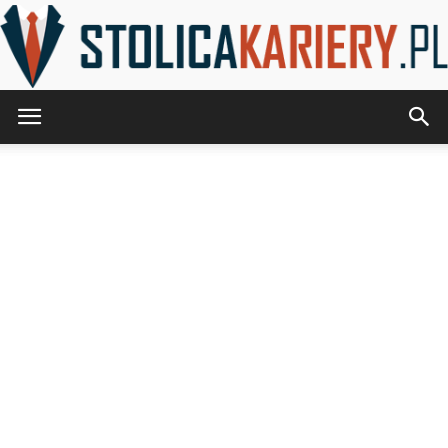
StolicaKariery.pl