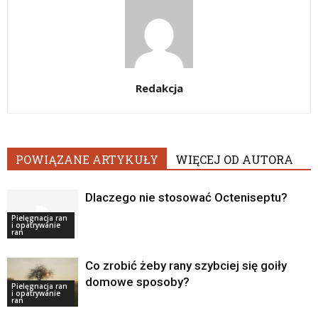
Redakcja
POWIĄZANE ARTYKUŁY
WIĘCEJ OD AUTORA
Dlaczego nie stosować Octeniseptu?
Pielęgnacja ran
i opatrywanie
ran
Co zrobić żeby rany szybciej się goiły
domowe sposoby?
Pielęgnacja ran
i opatrywanie
ran