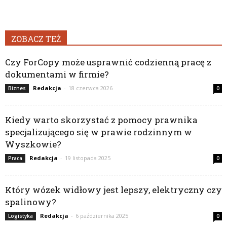
ZOBACZ TEŻ
Czy ForCopy może usprawnić codzienną pracę z
dokumentami w firmie?
Redakcja
-
18 czerwca 2026
Biznes
0
Kiedy warto skorzystać z pomocy prawnika
specjalizującego się w prawie rodzinnym w
Wyszkowie?
Redakcja
-
19 listopada 2025
Praca
0
Który wózek widłowy jest lepszy, elektryczny czy
spalinowy?
Redakcja
-
6 października 2025
Logistyka
0