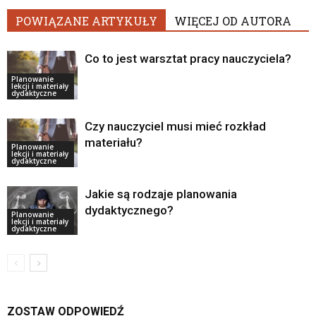
POWIĄZANE ARTYKUŁY
WIĘCEJ OD AUTORA
Co to jest warsztat pracy nauczyciela?
Planowanie
lekcji i materiały
dydaktyczne
Czy nauczyciel musi mieć rozkład
materiału?
Planowanie
lekcji i materiały
dydaktyczne
Jakie są rodzaje planowania
dydaktycznego?
Planowanie
lekcji i materiały
dydaktyczne
ZOSTAW ODPOWIEDŹ