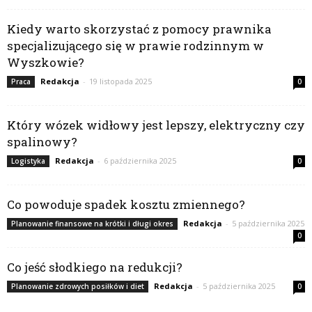
Kiedy warto skorzystać z pomocy prawnika
specjalizującego się w prawie rodzinnym w
Wyszkowie?
Redakcja
-
19 listopada 2025
Praca
0
Który wózek widłowy jest lepszy, elektryczny czy
spalinowy?
Redakcja
-
6 października 2025
Logistyka
0
Co powoduje spadek kosztu zmiennego?
Redakcja
-
5 października 2025
Planowanie finansowe na krótki i długi okres
0
Co jeść słodkiego na redukcji?
Redakcja
-
5 października 2025
Planowanie zdrowych posiłków i diet
0