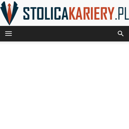
StolicaKariery.pl