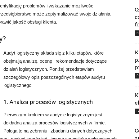
dentyfikację problemów i wskazanie możliwości
C
przedsiębiorstwo może zoptymalizować swoje działania,
c
awić jakość obsługi klienta.
f
B
y?
K
Audyt logistyczny składa się z kilku etapów, które
p
obejmują analizę, ocenę i rekomendacje dotyczące
p
działań logistycznych. Poniżej przedstawiam
P
szczegółowy opis poszczególnych etapów audytu
logistycznego:
K
1. Analiza procesów logistycznych
e
L
Pierwszym krokiem w audycie logistycznym jest
dokładna analiza procesów logistycznych w firmie.
C
Polega to na zebraniu i zbadaniu danych dotyczących
z
sami, obsługi zamówień i innych czynników wpływających