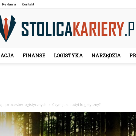
Reklama
Kontakt
ACJA
FINANSE
LOGISTYKA
NARZĘDZIA
P
StolicaKariery.pl
cja procesów logistycznych
Czym jest audyt logistyczny?