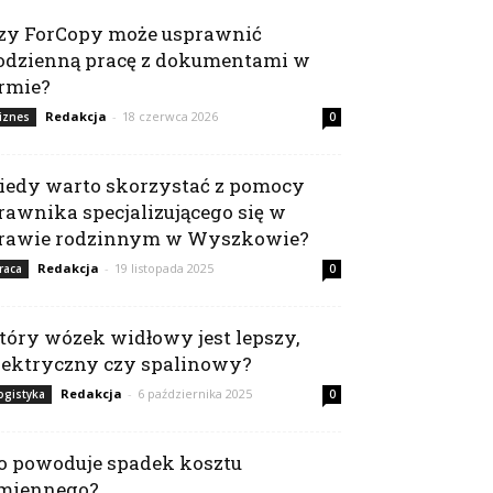
zy ForCopy może usprawnić
odzienną pracę z dokumentami w
irmie?
Redakcja
-
18 czerwca 2026
iznes
0
iedy warto skorzystać z pomocy
rawnika specjalizującego się w
rawie rodzinnym w Wyszkowie?
Redakcja
-
19 listopada 2025
raca
0
tóry wózek widłowy jest lepszy,
lektryczny czy spalinowy?
Redakcja
-
6 października 2025
ogistyka
0
o powoduje spadek kosztu
miennego?