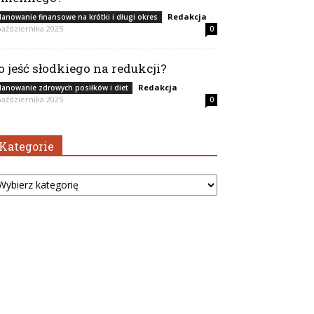
Redakcja
-
lanowanie finansowe na krótki i długi okres
października 2025
0
o jeść słodkiego na redukcji?
Redakcja
-
lanowanie zdrowych posiłków i diet
października 2025
0
Kategorie
tegorie