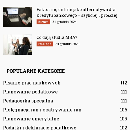
Faktoring online jako alternatywa dla
kredytu bankowego – szybciej i prościej
31 grudnia 2024
Biznes
Co dają studia MBA?
24 grudnia 2020
Edukacja
POPULARNE KATEGORIE
Pisanie prac naukowych
112
Planowanie podatkowe
111
Pedagogika specjalna
111
Pielęgnacja ran i opatrywanie ran
106
Planowanie emerytalne
105
Podatki i deklaracje podatkowe
102