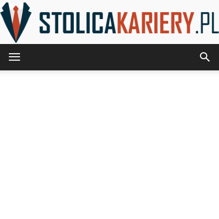
StolicaKariery.pl