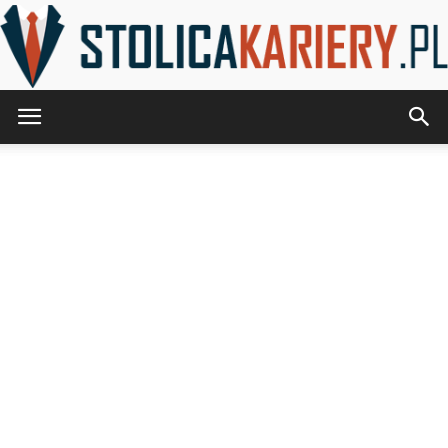
StolicaKariery.pl