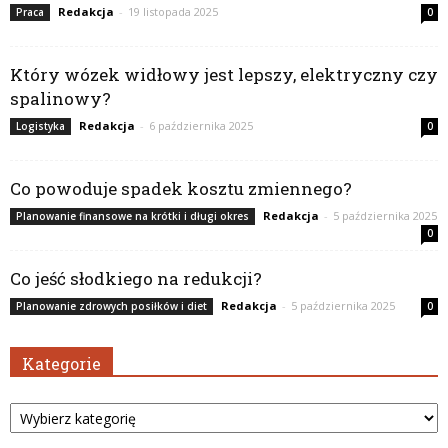
Redakcja
-
19 listopada 2025
Praca
0
Który wózek widłowy jest lepszy, elektryczny czy
spalinowy?
Redakcja
-
6 października 2025
Logistyka
0
Co powoduje spadek kosztu zmiennego?
Redakcja
-
5 października 2025
Planowanie finansowe na krótki i długi okres
0
Co jeść słodkiego na redukcji?
Redakcja
-
5 października 2025
Planowanie zdrowych posiłków i diet
0
Kategorie
Kategorie