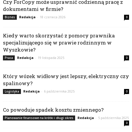
Czy ForCopy może usprawnić codzienną pracę z
dokumentami w firmie?
Redakcja
-
18 czerwca 2026
Biznes
0
Kiedy warto skorzystać z pomocy prawnika
specjalizującego się w prawie rodzinnym w
Wyszkowie?
Redakcja
-
19 listopada 2025
Praca
0
Który wózek widłowy jest lepszy, elektryczny czy
spalinowy?
Redakcja
-
6 października 2025
Logistyka
0
Co powoduje spadek kosztu zmiennego?
Redakcja
-
5 października 2025
Planowanie finansowe na krótki i długi okres
0