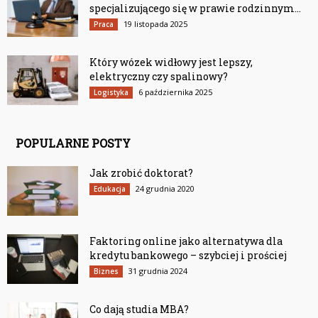
specjalizującego się w prawie rodzinnym...
19 listopada 2025
Praca
Który wózek widłowy jest lepszy,
elektryczny czy spalinowy?
6 października 2025
Logistyka
POPULARNE POSTY
Jak zrobić doktorat?
24 grudnia 2020
Edukacja
Faktoring online jako alternatywa dla
kredytu bankowego – szybciej i prościej
31 grudnia 2024
Biznes
Co dają studia MBA?