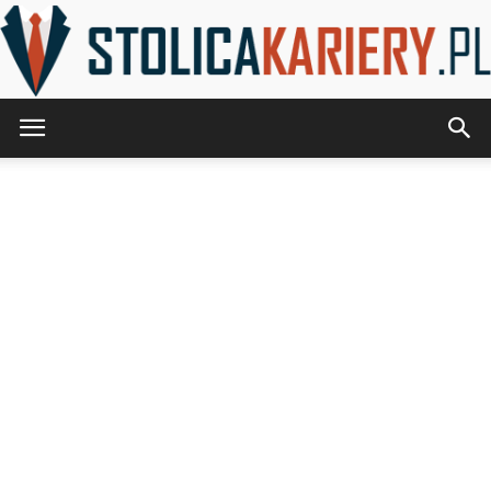
StolicaKariery.pl